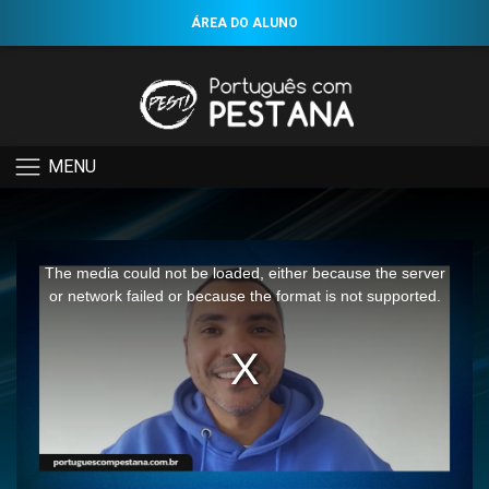
ÁREA DO ALUNO
MENU
This
is
a
The media could not be loaded, either because the server
modal
window.
or network failed or because the format is not supported.